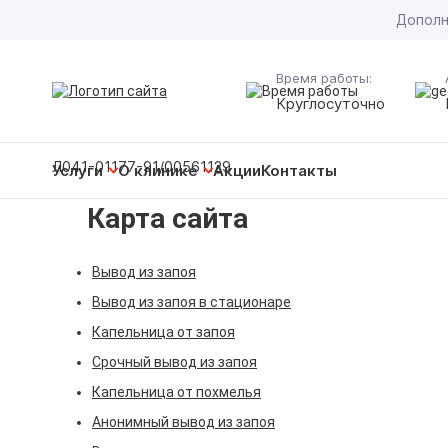
Дополн
Время работы:
Круглосуточно
Л041-01177-91/00561129
Услуги
О клинике
Акции
Контакты
Карта сайта
Вывод из запоя
Персонал
Вывод
Вывод из запоя
Лечение алкоголизма
Цены
Капел
Лечен
Вывод из запоя в стационаре
Кодирование от алкоголизма
Лицензии
Капельница от запоя
Срочн
Лечен
Вшива
Срочный вывод из запоя
Наркологическая помощь
Галерея
Капел
Лечен
Кодир
Компл
Капельница от похмелья
Реабилитация
Отзывы
Анонимный вывод из запоя
Анони
Деток
Кодир
Сняти
Реаби