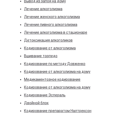
Вывод из запоя на дому
Перевозка
Частые вопросы
Вывод
Медик
Нарко
Реаби
Перев
Лечение алкоголизма
Лечение женского алкоголизма
Кодир
Нарко
Реаби
Между
Лечение пивного алкоголизма
Кодир
Кодир
Реаби
Перев
Лечение алкоголизма в стационаре
Детоксикация алкоголиков
Двойн
Деток
Реаби
Перев
Кодирование от алкоголизма
Кодир
Нарко
Вшивание торпедо
Кодирование по методу Довженко
Кодир
УБОД
Кодирование от алкоголизма на дому
Кодир
Лечен
Медикаментозное кодирование
Кодирование от алкоголизма на дому
Лечен
учет
Кодирование Эспераль
Двойной блок
Прину
Кодирование препаратом Налтрексон
нарко