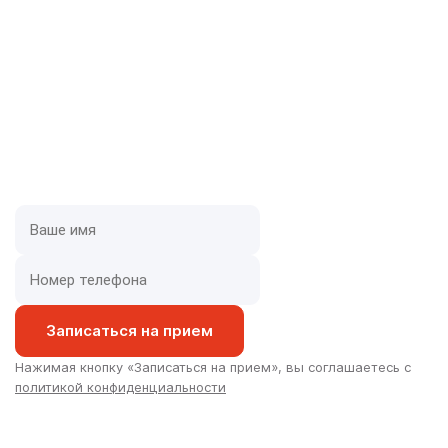
Бесплатные группы для
родственников
Лечение наркомании зависит не только от желания
самого наркомана лечиться, но и от желания
родственников помочь и бороться вместе с
зависимым!
Записаться на прием
Нажимая кнопку «Записаться на прием», вы соглашаетесь с
политикой конфиденциальности