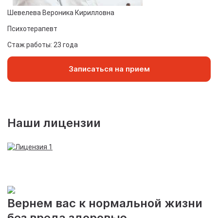
Шевелева Вероника Кирилловна
Ф
Психотерапевт
К
Стаж работы: 23 года
Ст
Записаться на прием
Наши лицензии
Вернем вас к нормальной жизни
без вреда здоровью