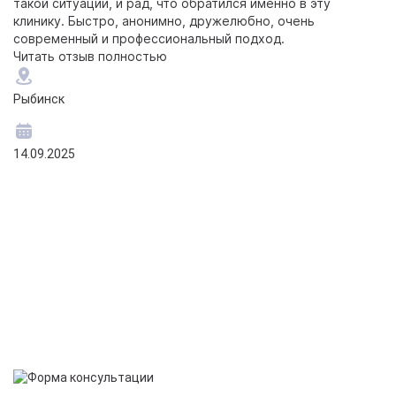
такой ситуации, и рад, что обратился именно в эту
д
клинику. Быстро, анонимно, дружелюбно, очень
б
современный и профессиональный подход.
ч
Читать отзыв полностью
п
Ч
Рыбинск
Р
14.09.2025
06