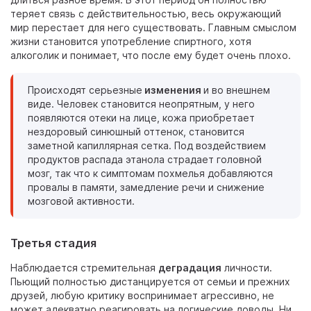
теряет связь с действительностью, весь окружающий
мир перестает для него существовать. Главным смыслом
жизни становится употребление спиртного, хотя
алкоголик и понимает, что после ему будет очень плохо.
Происходят серьезные
изменения
и во внешнем
виде. Человек становится неопрятным, у него
появляются отеки на лице, кожа приобретает
нездоровый синюшный оттенок, становится
заметной капиллярная сетка. Под воздействием
продуктов распада этанола страдает головной
мозг, так что к симптомам похмелья добавляются
провалы в памяти, замедление речи и снижение
мозговой активности.
Третья стадия
Наблюдается стремительная
деградация
личности.
Пьющий полностью дистанцируется от семьи и прежних
друзей, любую критику воспринимает агрессивно, не
может адекватно реагировать на логические доводы. Ни