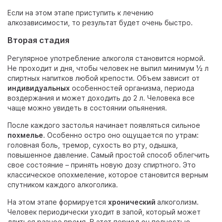
Если на этом этапе приступить к лечению
алкозависимости, то результат будет очень быстро.
Вторая стадия
Регулярное употребление алкоголя становится нормой.
Не проходит и дня, чтобы человек не выпил минимум ½ л
спиртных напитков любой крепости. Объем зависит от
индивидуальных
особенностей организма, периода
воздержания и может доходить до 2 л. Человека все
чаще можно увидеть в состоянии опьянения.
После каждого застолья начинает появляться сильное
похмелье
. Особенно остро оно ощущается по утрам:
головная боль, тремор, сухость во рту, одышка,
повышенное давление. Самый простой способ облегчить
свое состояние – принять новую дозу спиртного. Это
классическое опохмеление, которое становится верным
спутником каждого алкоголика.
На этом этапе формируется
хронический
алкоголизм.
Человек периодически уходит в запой, который может
длиться разное время. В этот период он полностью